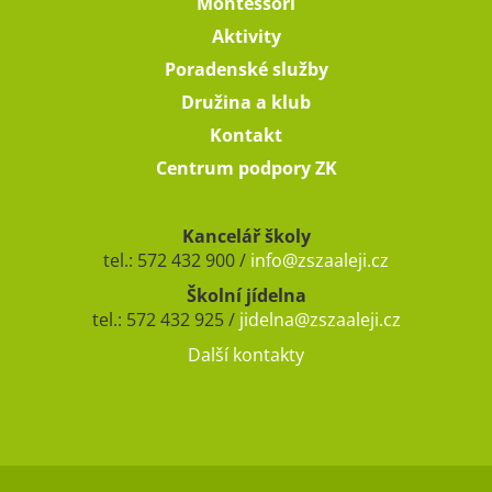
Montessori
Aktivity
Poradenské služby
Družina a klub
Kontakt
Centrum podpory ZK
Kancelář školy
tel.: 572 432 900 /
info@zszaaleji.cz
Školní jídelna
tel.: 572 432 925 /
jidelna@zszaaleji.cz
Další kontakty