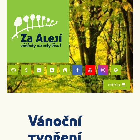
menu
Vánoční
tvoření