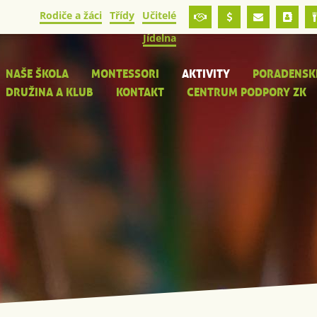
Rodiče a žáci
Třídy
Učitelé
Jídelna
NAŠE ŠKOLA
MONTESSORI
AKTIVITY
PORADENSK
DRUŽINA A KLUB
KONTAKT
CENTRUM PODPORY ZK