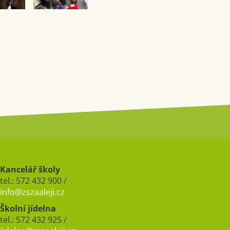
Kancelář školy
tel.: 572 432 900 /
info@zszaaleji.cz
Školní jídelna
tel.: 572 432 925 /