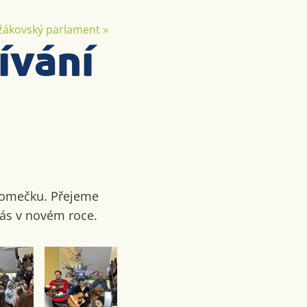
žákovský parlament
»
ívání
romečku. Přejeme
ás v novém roce.