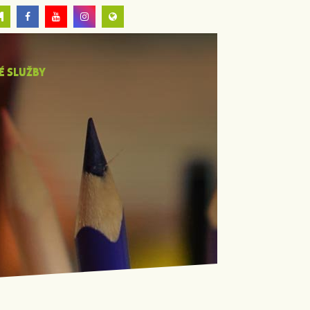
É SLUŽBY