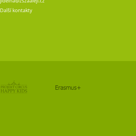
jidelna@zszaaleji.cz
Další kontakty