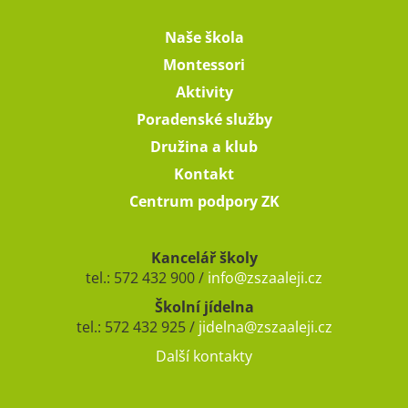
Naše škola
Montessori
Aktivity
Poradenské služby
Družina a klub
Kontakt
Centrum podpory ZK
Kancelář školy
tel.: 572 432 900 /
info@zszaaleji.cz
Školní jídelna
tel.: 572 432 925 /
jidelna@zszaaleji.cz
Další kontakty