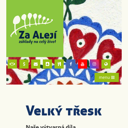
menu
Velký třesk
Naše výtvarná díla