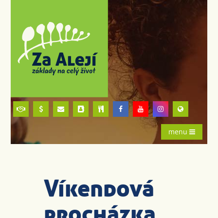
menu
Víkendová
procházka