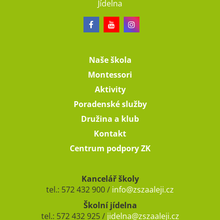
Jídelna
Naše škola
Montessori
Aktivity
Poradenské služby
Družina a klub
Kontakt
Centrum podpory ZK
Kancelář školy
tel.: 572 432 900 /
info@zszaaleji.cz
Školní jídelna
tel.: 572 432 925 /
jidelna@zszaaleji.cz