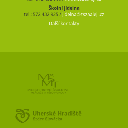
Školní jídelna
tel.: 572 432 925 /
jidelna@zszaaleji.cz
Další kontakty