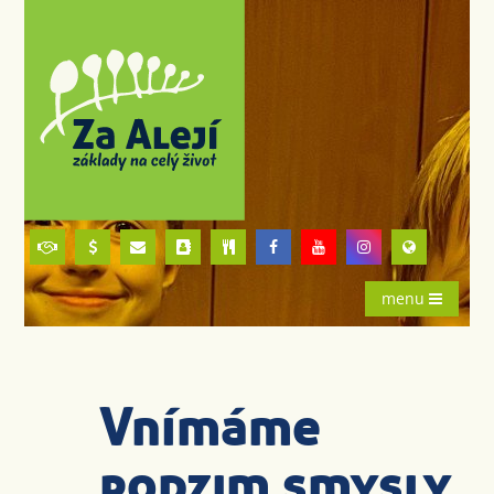
menu
Vnímáme
podzim smysly