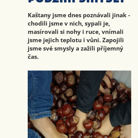
Kaštany jsme dnes poznávali jinak -
chodili jsme v nich, sypali je,
masírovali si nohy i ruce, vnímali
jsme jejich teplotu i vůni. Zapojili
jsme své smysly a zažili příjemný
čas.