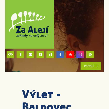
menu
Výlet -
Baldovec