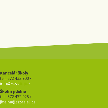
Kancelář školy
tel.: 572 432 900 /
info@zszaaleji.cz
Školní jídelna
tel.: 572 432 925 /
jidelna@zszaaleji.cz