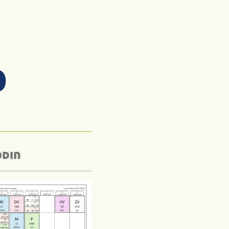
D
odin