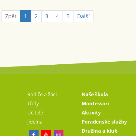
Zpět
1
2
3
4
5
Další
Rodiče a žáci
Naše škola
Třídy
Montessori
Učitelé
Aktivity
Jídelna
Poradenské služby
Družina a klub