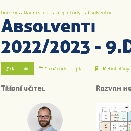
home
»
základní škola za alejí
»
třídy
»
absolventi
»
Absolventi
2022/2023 - 9.
Kontakt
Čtrnáctidenní plán
Učební plány
Třídní učitel
Rozvrh h