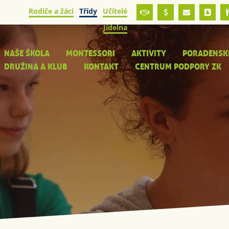
Rodiče a žáci
Třídy
Učitelé
Jídelna
NAŠE ŠKOLA
MONTESSORI
AKTIVITY
PORADENSK
DRUŽINA A KLUB
KONTAKT
CENTRUM PODPORY ZK