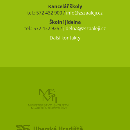
Kancelář školy
tel.: 572 432 900 /
info@zszaaleji.cz
Školní jídelna
tel.: 572 432 925 /
jidelna@zszaaleji.cz
Další kontakty