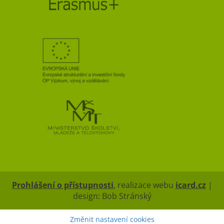
Prohlášení o přístupnosti
, realizace webu
icard.cz
|
design: Bob Stránský
Změnit nastavení cookies