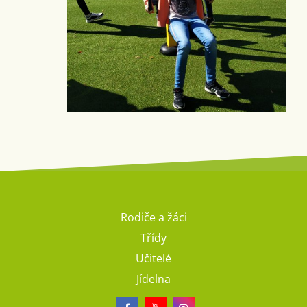
Rodiče a žáci
Třídy
Učitelé
Jídelna