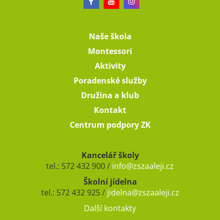
Naše škola
Montessori
Aktivity
Poradenské služby
Družina a klub
Kontakt
Centrum podpory ZK
Kancelář školy
tel.: 572 432 900 /
info@zszaaleji.cz
Školní jídelna
tel.: 572 432 925 /
jidelna@zszaaleji.cz
Další kontakty