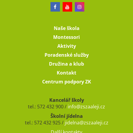
Naše škola
Montessori
Aktivity
Poradenské služby
Družina a klub
Kontakt
Centrum podpory ZK
Kancelář školy
tel.: 572 432 900 /
info@zszaaleji.cz
Školní jídelna
tel.: 572 432 925 /
jidelna@zszaaleji.cz
Další kontakty