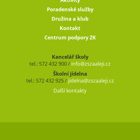
Poradenské služby
Družina a klub
Kontakt
Centrum podpory ZK
Kancelář školy
tel.: 572 432 900 /
info@zszaaleji.cz
Školní jídelna
tel.: 572 432 925 /
jidelna@zszaaleji.cz
Další kontakty