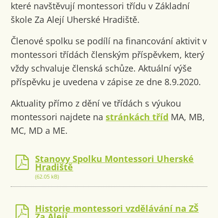
které navštěvují montessori třídu v Základní
škole Za Alejí Uherské Hradiště.
Členové spolku se podílí na financování aktivit v
montessori třídách členským příspěvkem, který
vždy schvaluje členská schůze. Aktuální výše
příspěvku je uvedena v zápise ze dne 8.9.2020.
Aktuality přímo z dění ve třídách s výukou
montessori najdete na
stránkách tříd
MA, MB,
MC, MD a ME.
Stanovy Spolku Montessori Uherské
Hradiště
(62.05 kB)
Historie montessori vzdělávání na ZŠ
Za Alejí