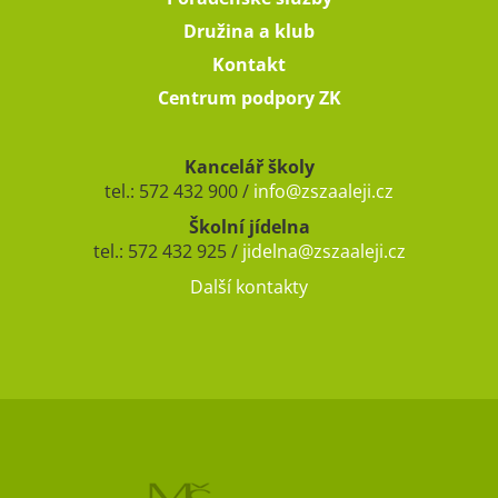
Družina a klub
Kontakt
Centrum podpory ZK
Kancelář školy
tel.: 572 432 900 /
info@zszaaleji.cz
Školní jídelna
tel.: 572 432 925 /
jidelna@zszaaleji.cz
Další kontakty