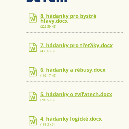
8. hádanky pro bystré
hlavy.docx
(225.59 kB)
7. hádanky pro třeťáky.docx
(433.6 kB)
6. hádanky a rébusy.docx
(163.17 kB)
5. hádanky o zvířatech.docx
(70.05 kB)
4. hádanky logické.docx
(189.2 kB)