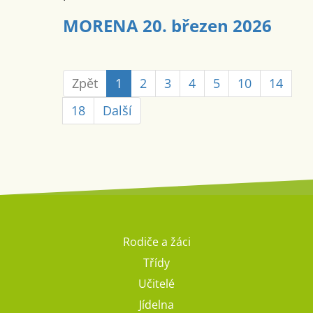
MORENA 20. březen 2026
Zpět
1
2
3
4
5
10
14
18
Další
Rodiče a žáci
Třídy
Učitelé
Jídelna