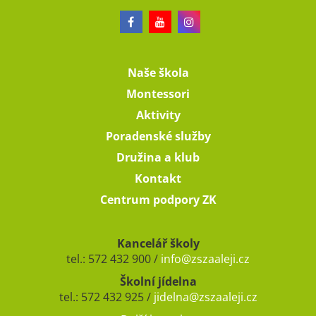
Naše škola
Montessori
Aktivity
Poradenské služby
Družina a klub
Kontakt
Centrum podpory ZK
Kancelář školy
tel.: 572 432 900 /
info@zszaaleji.cz
Školní jídelna
tel.: 572 432 925 /
jidelna@zszaaleji.cz