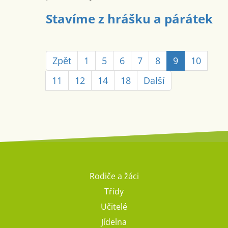
Stavíme z hrášku a párátek
Zpět
1
5
6
7
8
9
10
11
12
14
18
Další
Rodiče a žáci
Třídy
Učitelé
Jídelna