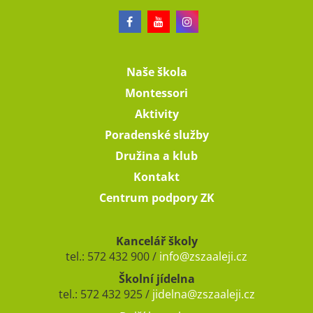
Naše škola
Montessori
Aktivity
Poradenské služby
Družina a klub
Kontakt
Centrum podpory ZK
Kancelář školy
tel.: 572 432 900 /
info@zszaaleji.cz
Školní jídelna
tel.: 572 432 925 /
jidelna@zszaaleji.cz