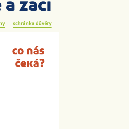
 a žáci
hy
schránka důvěry
co nás
čeká?