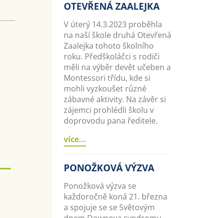
OTEVŘENÁ ZAALEJKA
V úterý 14.3.2023 proběhla
na naší škole druhá Otevřená
Zaalejka tohoto školního
roku. Předškoláčci s rodiči
měli na výběr devět učeben a
Montessori třídu, kde si
mohli vyzkoušet různé
zábavné aktivity. Na závěr si
zájemci prohlédli školu v
doprovodu pana ředitele.
více...
PONOŽKOVÁ VÝZVA
Ponožková výzva se
každoročně koná 21. března
a spojuje se se Světovým
dnem Downova syndromu.