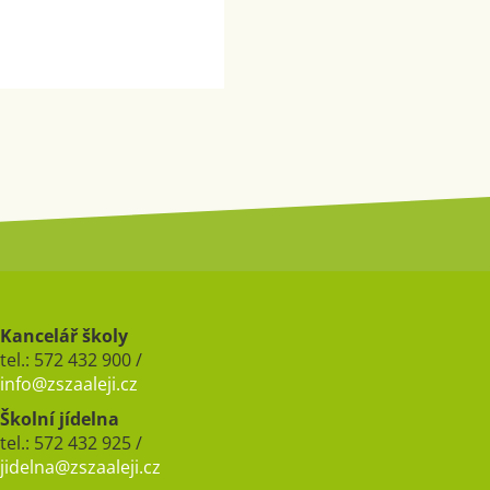
Kancelář školy
tel.: 572 432 900 /
info@zszaaleji.cz
Školní jídelna
tel.: 572 432 925 /
jidelna@zszaaleji.cz