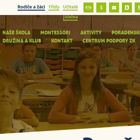
Rodiče a žáci
Třídy
Učitelé
Jídelna
NAŠE ŠKOLA
MONTESSORI
AKTIVITY
PORADENSK
DRUŽINA A KLUB
KONTAKT
CENTRUM PODPORY ZK