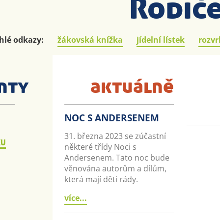
Rodiče
hlé odkazy:
žákovská knížka
jídelní lístek
rozvr
nty
aktuálně
NOC S ANDERSENEM
31. března 2023 se zúčastní
KU
některé třídy Noci s
Andersenem. Tato noc bude
věnována autorům a dílům,
která mají děti rády.
více...