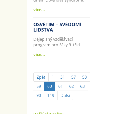
více...
OSVĚTIM – SVĚDOMÍ
LIDSTVA
Dějepisný vzdělávací
program pro žáky 9. tříd
více...
Zpět
1
31
57
58
59
60
61
62
63
90
119
Další