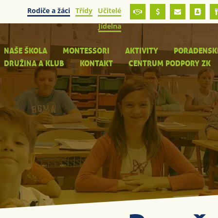
Rodiče a žáci
Třídy
Učitelé
Jídelna
NAŠE ŠKOLA
MONTESSORI
AKTIVITY
PORADENSK
DRUŽINA A KLUB
KONTAKT
CENTRUM PODPORY ZK