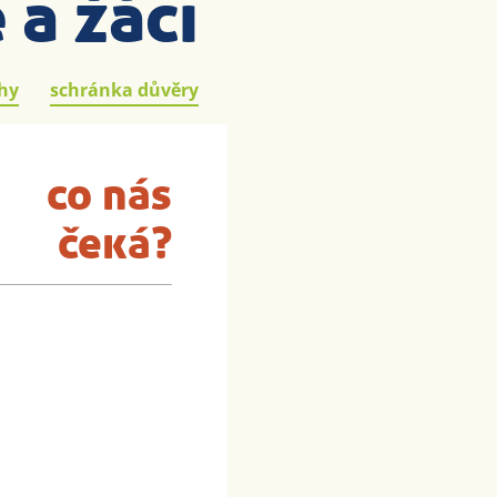
 a žáci
hy
schránka důvěry
co nás
čeká?