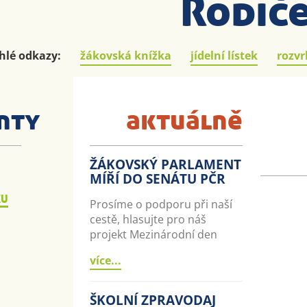
Rodiče
hlé odkazy:
žákovská knížka
jídelní lístek
rozvr
nty
aktuálně
ŽÁKOVSKÝ PARLAMENT
MÍŘÍ DO SENÁTU PČR
KU
Prosíme o podporu při naší
cestě, hlasujte pro náš
projekt Mezinárodní den
více...
ŠKOLNÍ ZPRAVODAJ