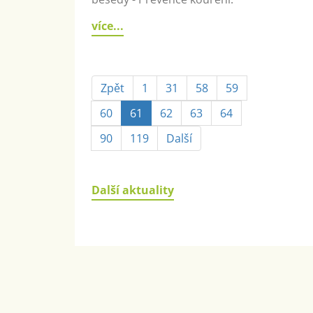
více...
Zpět
1
31
58
59
60
61
62
63
64
90
119
Další
Další aktuality