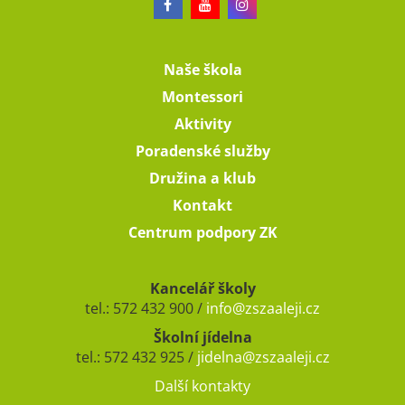
Naše škola
Montessori
Aktivity
Poradenské služby
Družina a klub
Kontakt
Centrum podpory ZK
Kancelář školy
tel.: 572 432 900 /
info@zszaaleji.cz
Školní jídelna
tel.: 572 432 925 /
jidelna@zszaaleji.cz
Další kontakty