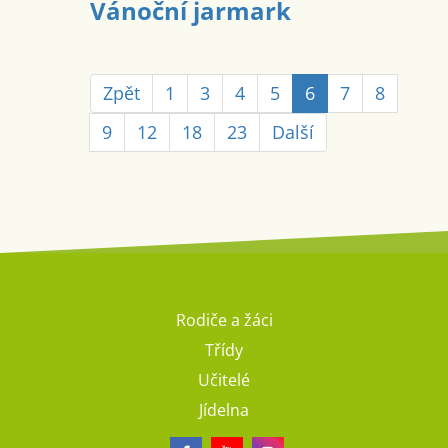
Vánoční jarmark
Zpět
1
3
4
5
6
7
8
9
12
18
23
Další
Rodiče a žáci
Třídy
Učitelé
Jídelna