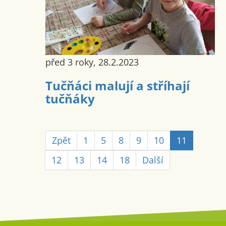
před 3 roky, 28.2.2023
Tučňáci malují a stříhají
tučňáky
Zpět
1
5
8
9
10
11
12
13
14
18
Další