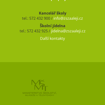
Kancelář školy
tel.: 572 432 900 /
info@zszaaleji.cz
Školní jídelna
tel.: 572 432 925 /
jidelna@zszaaleji.cz
Další kontakty