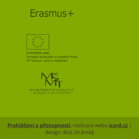
Prohlášení o přístupnosti
, realizace webu
icard.cz
|
design: Bob Stránský