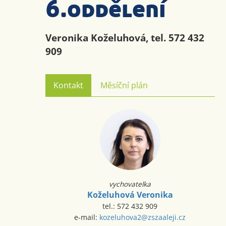
6.oddělení
Veronika Koželuhová, tel. 572 432
909
Kontakt
Měsíční plán
vychovatelka
Koželuhová Veronika
tel.: 572 432 909
e-mail:
kozeluhova2@zszaaleji.cz