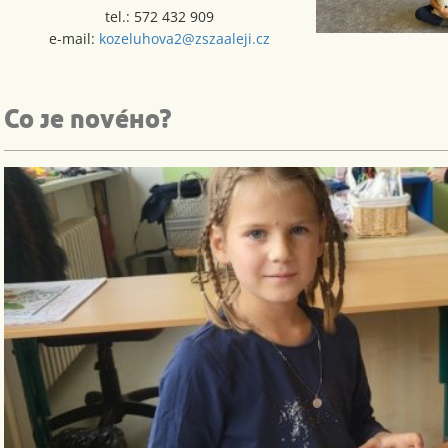
tel.: 572 432 909
e-mail:
kozeluhova2@zszaaleji.cz
Co je nového?