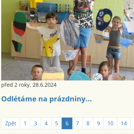
před 2 roky, 28.6.2024
Odlétáme na prázdniny...
Zpět
1
3
4
5
6
7
8
9
10
14