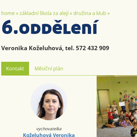
home
»
základní škola za alejí
»
družina a klub
»
6.oddělení
Veronika Koželuhová, tel. 572 432 909
Kontakt
Měsíční plán
vychovatelka
Koželuhová Veronika