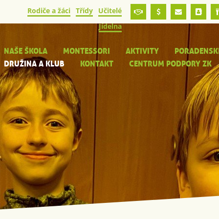
Rodiče a žáci
Třídy
Učitelé
Jídelna
NAŠE ŠKOLA
MONTESSORI
AKTIVITY
PORADENSK
DRUŽINA A KLUB
KONTAKT
CENTRUM PODPORY ZK