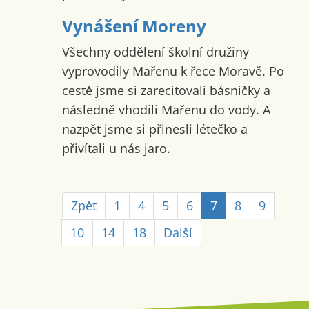
Vynášení Moreny
Všechny oddělení školní družiny
vyprovodily Mařenu k řece Moravě. Po
cestě jsme si zarecitovali básničky a
následně vhodili Mařenu do vody. A
nazpět jsme si přinesli létečko a
přivítali u nás jaro.
Zpět
1
4
5
6
7
8
9
10
14
18
Další