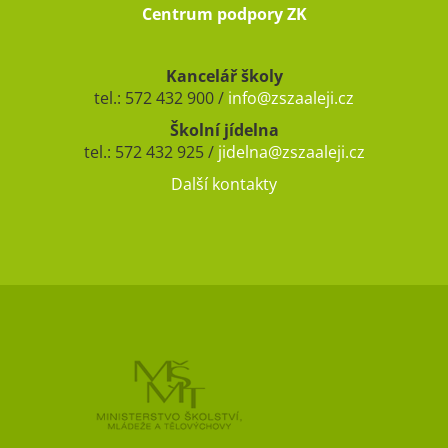
Centrum podpory ZK
Kancelář školy
tel.: 572 432 900 /
info@zszaaleji.cz
Školní jídelna
tel.: 572 432 925 /
jidelna@zszaaleji.cz
Další kontakty