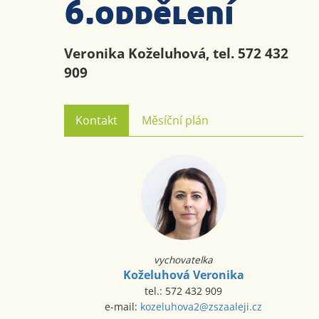
6.oddělení
Veronika Koželuhová, tel. 572 432
909
Kontakt
Měsíční plán
vychovatelka
Koželuhová Veronika
tel.: 572 432 909
e-mail:
kozeluhova2@zszaaleji.cz