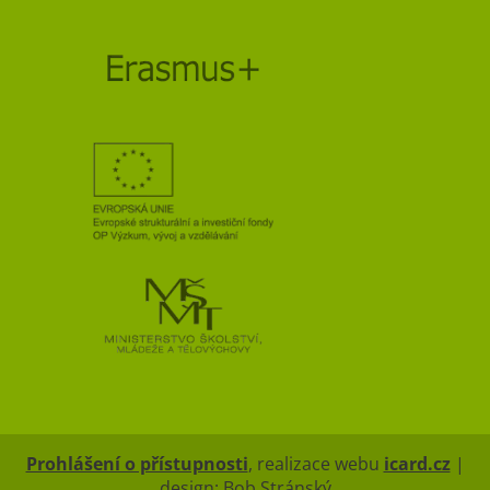
Prohlášení o přístupnosti
, realizace webu
icard.cz
|
design: Bob Stránský