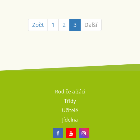
Zpět
1
2
3
Další
Rodiče a žáci
Třídy
Učitelé
Jídelna