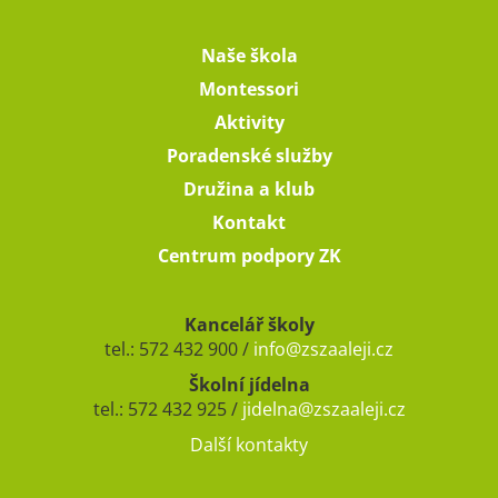
Naše škola
Montessori
Aktivity
Poradenské služby
Družina a klub
Kontakt
Centrum podpory ZK
Kancelář školy
tel.: 572 432 900 /
info@zszaaleji.cz
Školní jídelna
tel.: 572 432 925 /
jidelna@zszaaleji.cz
Další kontakty