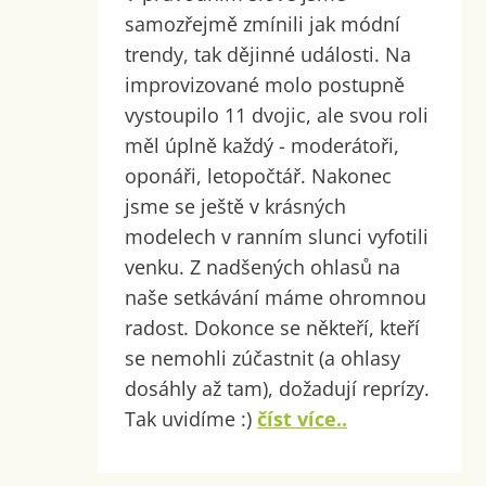
samozřejmě zmínili jak módní
trendy, tak dějinné události. Na
improvizované molo postupně
vystoupilo 11 dvojic, ale svou roli
měl úplně každý - moderátoři,
oponáři, letopočtář. Nakonec
jsme se ještě v krásných
modelech v ranním slunci vyfotili
venku. Z nadšených ohlasů na
naše setkávání máme ohromnou
radost. Dokonce se někteří, kteří
se nemohli zúčastnit (a ohlasy
dosáhly až tam), dožadují reprízy.
Tak uvidíme :)
číst více..