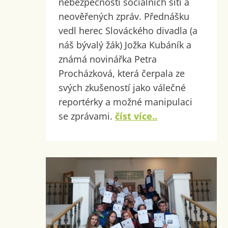
nebezpečnosti sociálních sítí a
neověřených zpráv. Přednášku
vedl herec Slováckého divadla (a
náš bývalý žák) Jožka Kubáník a
známá novinářka Petra
Procházková, která čerpala ze
svých zkušeností jako válečné
reportérky a možné manipulaci
se zprávami.
číst více..