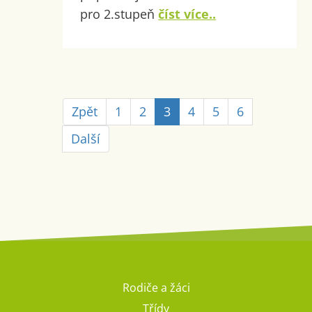
pro 2.stupeň
číst více..
Zpět
1
2
3
4
5
6
Další
Rodiče a žáci
Třídy