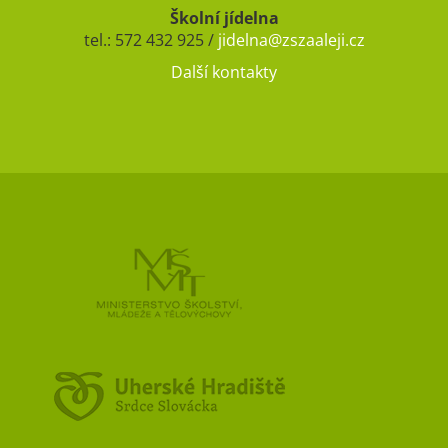
Školní jídelna
tel.: 572 432 925 /
jidelna@zszaaleji.cz
Další kontakty