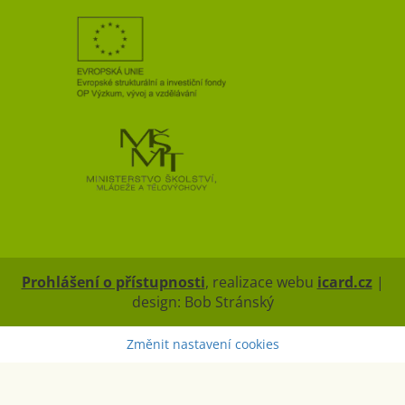
Prohlášení o přístupnosti
, realizace webu
icard.cz
|
design: Bob Stránský
Změnit nastavení cookies