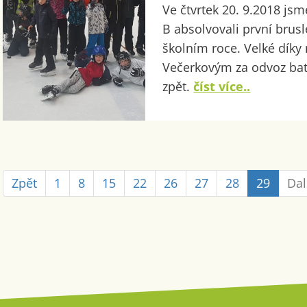
Ve čtvrtek 20. 9.2018 jsm
B absolvovali první brus
školním roce. Velké díky
Večerkovým za odvoz bat
zpět.
číst více..
Zpět
1
8
15
22
26
27
28
29
Dal