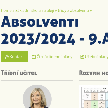
home
»
základní škola za alejí
»
třídy
»
absolventi
»
Absolventi
2023/2024 - 9.
Kontakt
Čtrnáctidenní plány
Učební plán
Třídní učitel
Rozvrh h