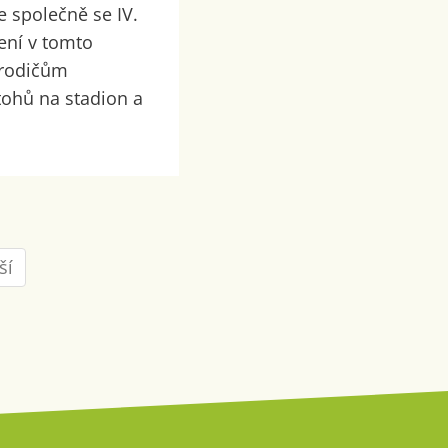
e společně se IV.
lení v tomto
 rodičům
ohů na stadion a
ší