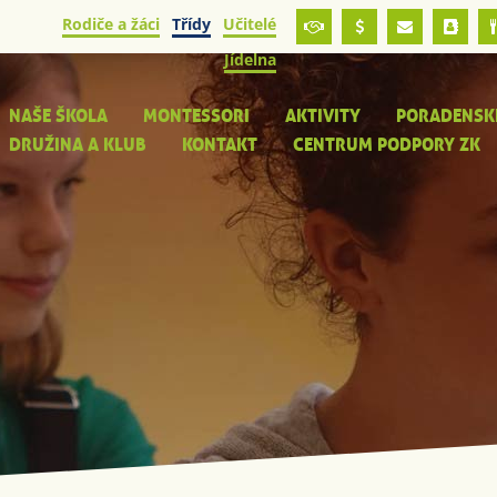
Rodiče a žáci
Třídy
Učitelé
Jídelna
NAŠE ŠKOLA
MONTESSORI
AKTIVITY
PORADENSK
DRUŽINA A KLUB
KONTAKT
CENTRUM PODPORY ZK