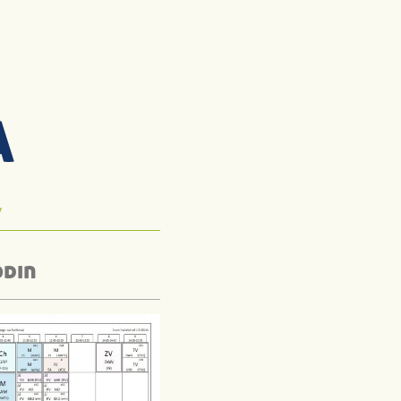
A
y
odin