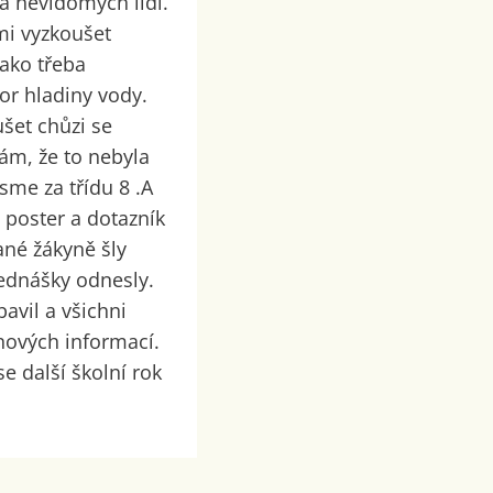
ta nevidomých lidí.
mi vyzkoušet
ako třeba
or hladiny vody.
ušet chůzi se
ám, že to nebyla
sme za třídu 8 .A
 poster a dotazník
rané žákyně šly
řednášky odnesly.
avil a všichni
nových informací.
e další školní rok