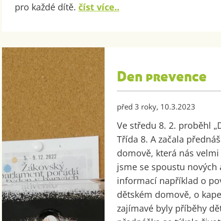
pro každé dítě.
číst více..
Den prevence
před 3 roky, 10.3.2023
Ve středu 8. 2. proběhl
Třída 8. A začala předn
domově, která nás velmi 
jsme se spoustu nových 
informací například o po
dětském domově, o kape
zajímavé byly příběhy dě