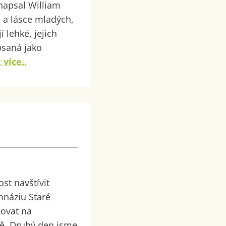
 napsal William
ů a lásce mladých,
 lehké, jejich
psaná jako
 více..
st navštívit
mnáziu Staré
movat na
bě. Druhý den jsme