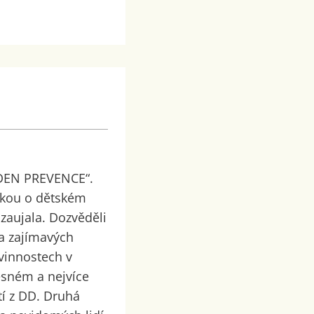
 „DEN PREVENCE“.
áškou o dětském
zaujala. Dozvěděli
a zajímavých
vinnostech v
sném a nejvíce
tí z DD. Druhá