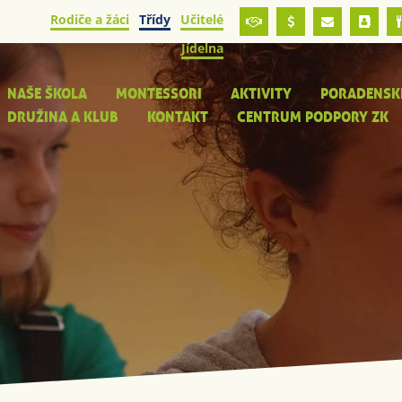
Rodiče a žáci
Třídy
Učitelé
Jídelna
NAŠE ŠKOLA
MONTESSORI
AKTIVITY
PORADENSK
DRUŽINA A KLUB
KONTAKT
CENTRUM PODPORY ZK