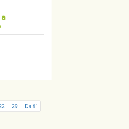
 a
d
22
29
Další