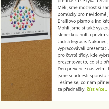
přednáška se týkala živo
Měli jsme možnost si sa
pomůcky pro nevidomé j
Braillovo písmo a indikát
Mohli jsme si také vyzko
slepeckou holí a povím v
žádná legrace. Nakonec j
vypracovávali prezentaci,
pro čtvrté třídy, kde vyb
prezentovat to, co si z p
Den prevence nás velmi b
jsme si odnesli spoustu 
Těšíme se, co nám přines
za přednášky.
číst více..