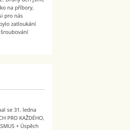
tko na příbory,
i pro nás
bylo zatloukání
a šroubování
al se 31. ledna
PĚCH PRO KAŽDÉHO,
RASMUS + Úspěch