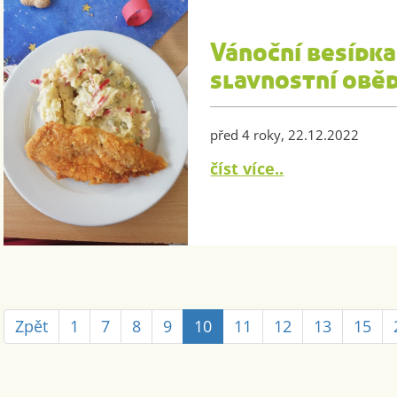
Vánoční besídka
slavnostní obě
před 4 roky, 22.12.2022
číst více..
Zpět
1
7
8
9
10
11
12
13
15