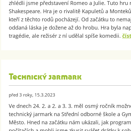
zhlédli jsme představení Romeo a Julie. Tuto hru
Shakespeare. Hra je o rivalitě Kapuletů a Montek
kteří z těchto rodů pocházejí. Od začátku to nemají
oddaná láska je dožene až do hrobu. Hra byla na
tragédie, ale režisér z ní udělal spíše komedii.
číst
Technický jarmark
před 3 roky, 15.3.2023
Ve dnech 24. 2. a 2. a 3. 3. měl osmý ročník možno
technický jarmark na Střední odborné škole a Gy
Město. Hned na začátku nám ukázali, jak progra
počítačích a mohli jsme zkusit svářet drátky k so