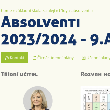
home
»
základní škola za alejí
»
třídy
»
absolventi
»
Absolventi
2023/2024 - 9.
Kontakt
Čtrnáctidenní plány
Učební plán
Třídní učitel
Rozvrh h