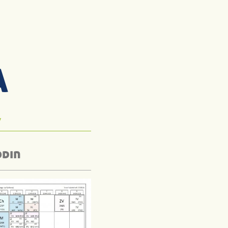
A
y
odin