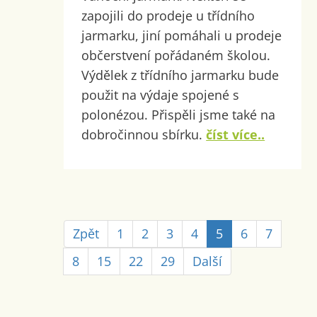
zapojili do prodeje u třídního
jarmarku, jiní pomáhali u prodeje
občerstvení pořádaném školou.
Výdělek z třídního jarmarku bude
použit na výdaje spojené s
polonézou. Přispěli jsme také na
dobročinnou sbírku.
číst více..
Zpět
1
2
3
4
5
6
7
8
15
22
29
Další