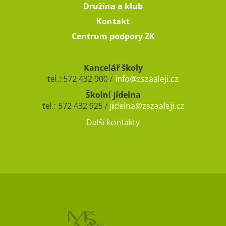
Družina a klub
Kontakt
Centrum podpory ZK
Kancelář školy
tel.: 572 432 900 /
info@zszaaleji.cz
Školní jídelna
tel.: 572 432 925 /
jidelna@zszaaleji.cz
Další kontakty