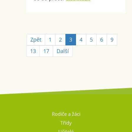
Zpět
1
2
3
4
5
6
9
13
17
Další
Rodiče a žáci
Třídy
Učitelé