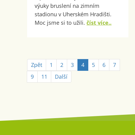
výuky bruslení na zimním
stadionu v Uherském Hradišti.
Moc jsme si to užili.
číst více..
Zpět
1
2
3
4
5
6
7
9
11
Další