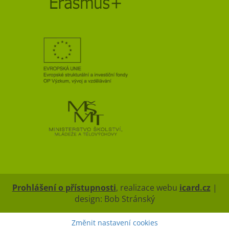
Prohlášení o přístupnosti
, realizace webu
icard.cz
|
design: Bob Stránský
Změnit nastavení cookies