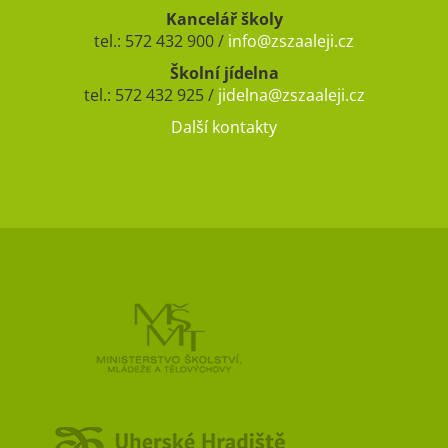
Kancelář školy
tel.: 572 432 900 /
info@zszaaleji.cz
Školní jídelna
tel.: 572 432 925 /
jidelna@zszaaleji.cz
Další kontakty