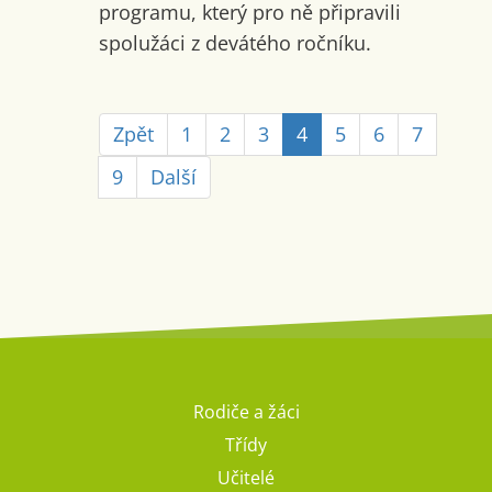
programu, který pro ně připravili
spolužáci z devátého ročníku.
Zpět
1
2
3
4
5
6
7
9
Další
Rodiče a žáci
Třídy
Učitelé