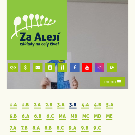
menu
1.A
1.B
2.A
2.B
3.A
3.B
4.A
4.B
5.A
5.B
6.A
6.B
6.C
MA
MB
MC
MD
ME
7.A
7.B
8.A
8.B
8.C
9.A
9.B
9.C