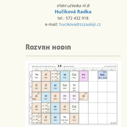
třídní učitelka III.B
Hučíková Radka
tel.: 572 432 918
e-mail:
hucikova@zszaaleji.cz
Rozvrh hodin