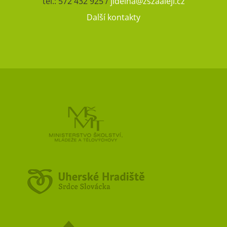
tel.: 572 432 925 /
jidelna@zszaaleji.cz
Další kontakty