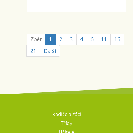
Zpět
1
2
3
4
6
11
16
21
Další
Rodiče a žáci
Třídy
Učitelé