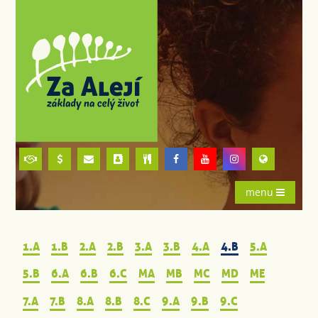
menu
1.A
1.B
2.A
2.B
3.A
3.B
4.A
4.B
5.A
5.B
6.A
6.B
6.C
MA
MB
MC
MD
ME
7.A
7.B
8.A
8.B
8.C
9.A
9.B
9.C