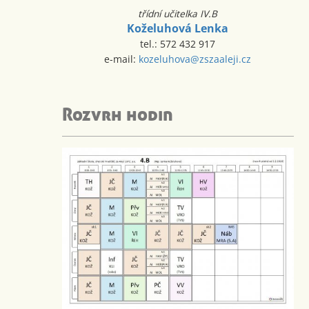
třídní učitelka IV.B
Koželuhová Lenka
tel.: 572 432 917
e-mail:
kozeluhova@zszaaleji.cz
Rozvrh hodin