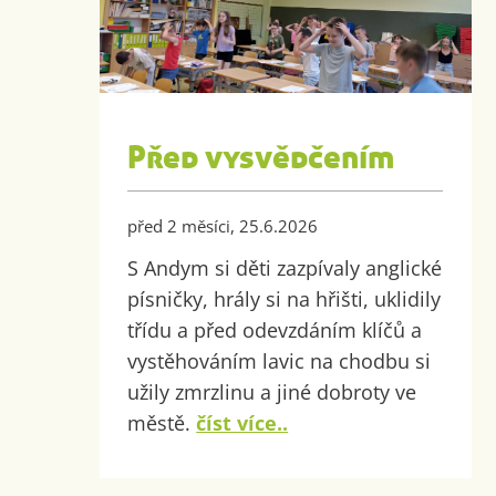
Před vysvědčením
před 2 měsíci, 25.6.2026
S Andym si děti zazpívaly anglické
písničky, hrály si na hřišti, uklidily
třídu a před odevzdáním klíčů a
vystěhováním lavic na chodbu si
užily zmrzlinu a jiné dobroty ve
městě.
číst více..