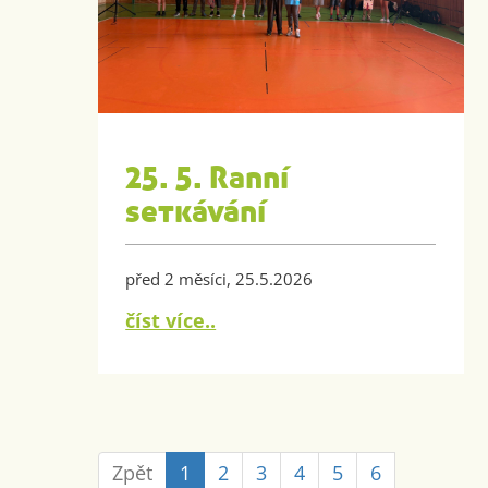
25. 5. Ranní
setkávání
před 2 měsíci, 25.5.2026
číst více..
Zpět
1
2
3
4
5
6