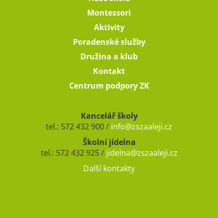
Montessori
Aktivity
Poradenské služby
Družina a klub
Kontakt
Centrum podpory ZK
Kancelář školy
tel.: 572 432 900 /
info@zszaaleji.cz
Školní jídelna
tel.: 572 432 925 /
jidelna@zszaaleji.cz
Další kontakty