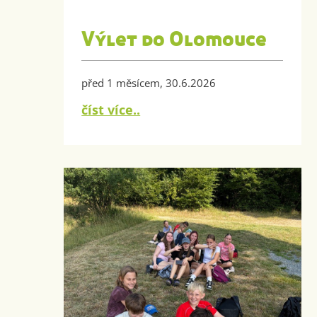
Výlet do Olomouce
před 1 měsícem, 30.6.2026
číst více..