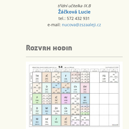
třídní učitelka IX.B
Žáčková Lucie
tel.: 572 432 931
e-mail:
nucova@zszaaleji.cz
Rozvrh hodin