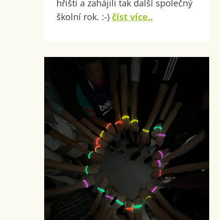
hřišti a zahájili tak další společný
školní rok. :-)
číst více..