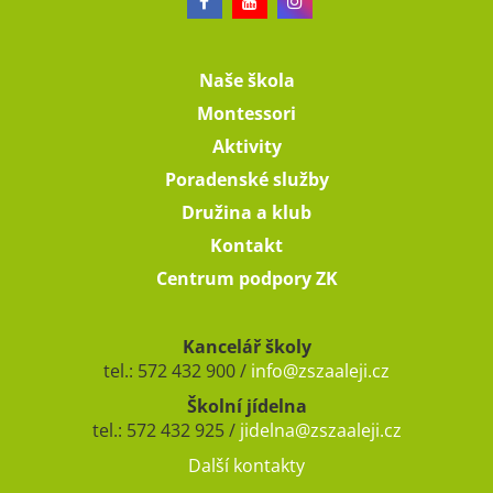
Naše škola
Montessori
Aktivity
Poradenské služby
Družina a klub
Kontakt
Centrum podpory ZK
Kancelář školy
tel.: 572 432 900 /
info@zszaaleji.cz
Školní jídelna
tel.: 572 432 925 /
jidelna@zszaaleji.cz
Další kontakty