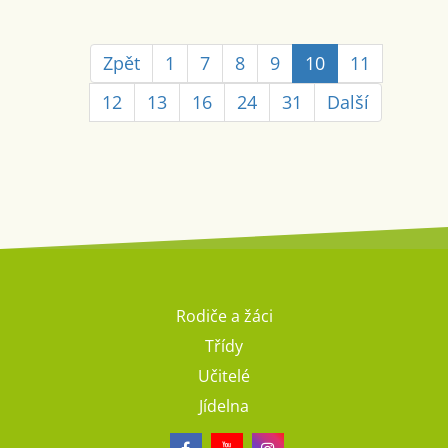
Zpět
1
7
8
9
10
11
12
13
16
24
31
Další
Rodiče a žáci
Třídy
Učitelé
Jídelna