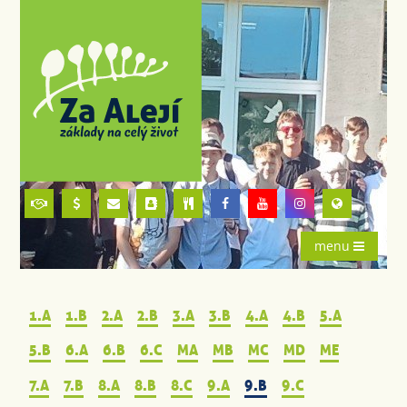
menu
1.A
1.B
2.A
2.B
3.A
3.B
4.A
4.B
5.A
5.B
6.A
6.B
6.C
MA
MB
MC
MD
ME
7.A
7.B
8.A
8.B
8.C
9.A
9.B
9.C