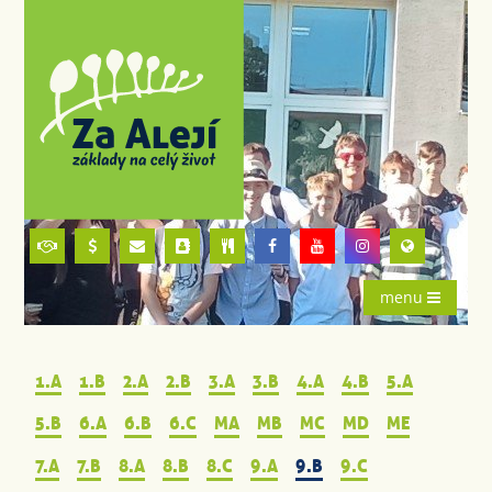
menu
1.A
1.B
2.A
2.B
3.A
3.B
4.A
4.B
5.A
5.B
6.A
6.B
6.C
MA
MB
MC
MD
ME
7.A
7.B
8.A
8.B
8.C
9.A
9.B
9.C