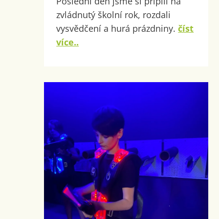
Poslední den jsme si připili na
zvládnutý školní rok, rozdali
vysvědčení a hurá prázdniny.
číst
více..