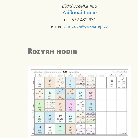
třídní učitelka IX.B
Žáčková Lucie
tel.: 572 432 931
e-mail:
nucova@zszaaleji.cz
Rozvrh hodin