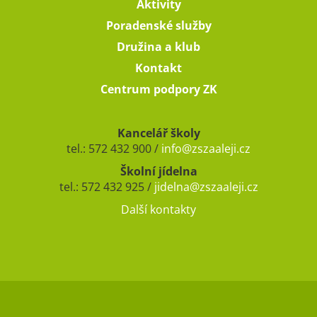
Aktivity
Poradenské služby
Družina a klub
Kontakt
Centrum podpory ZK
Kancelář školy
tel.: 572 432 900 /
info@zszaaleji.cz
Školní jídelna
tel.: 572 432 925 /
jidelna@zszaaleji.cz
Další kontakty