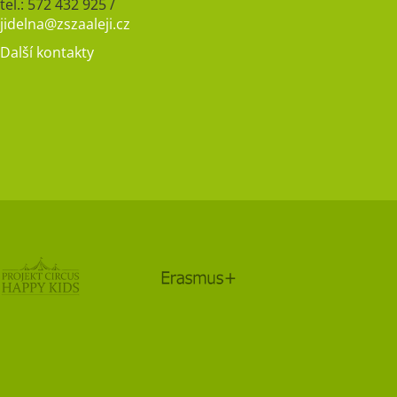
tel.: 572 432 925 /
jidelna@zszaaleji.cz
Další kontakty