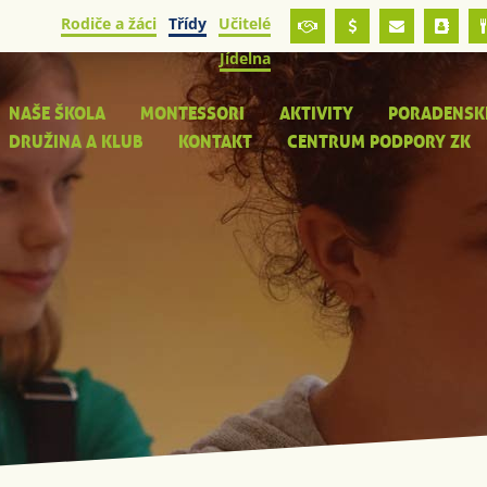
Rodiče a žáci
Třídy
Učitelé
Jídelna
NAŠE ŠKOLA
MONTESSORI
AKTIVITY
PORADENSK
DRUŽINA A KLUB
KONTAKT
CENTRUM PODPORY ZK