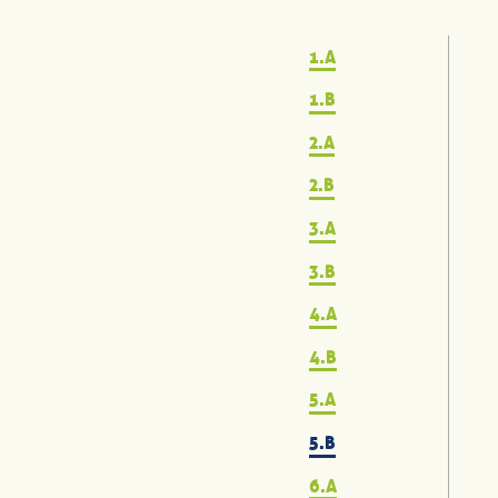
1.A
1.B
2.A
2.B
3.A
3.B
4.A
4.B
5.A
5.B
6.A