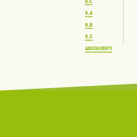
8.C
9.A
9.B
9.C
ABSOLVENTI