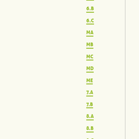
6.B
6.C
MA
MB
MC
MD
ME
7.A
7.B
8.A
8.B