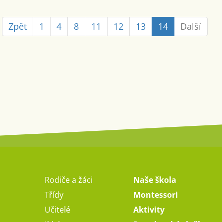
Zpět
1
4
8
11
12
13
14
Další
Rodiče a žáci
Naše škola
Třídy
Montessori
Učitelé
Aktivity