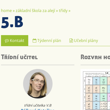
home
»
základní škola za alejí
»
třídy
»
5.B
Kontakt
Týdenní plán
Učební plány
Třídní učitel
Rozvrh h
třídní učitelka V.B