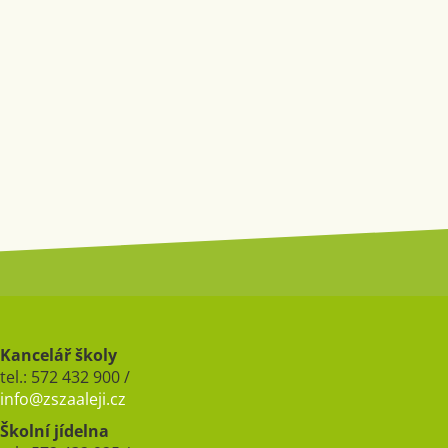
Kancelář školy
tel.: 572 432 900 /
info@zszaaleji.cz
Školní jídelna