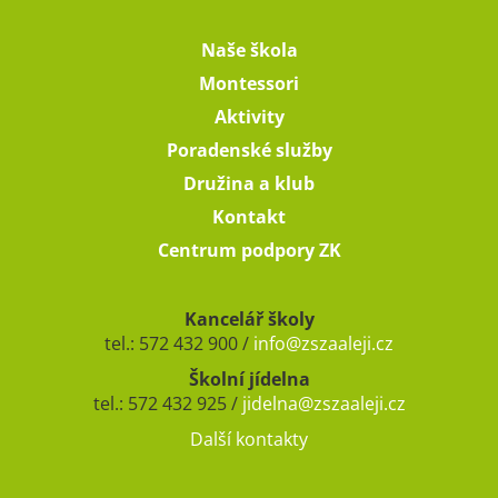
Naše škola
Montessori
Aktivity
Poradenské služby
Družina a klub
Kontakt
Centrum podpory ZK
Kancelář školy
tel.: 572 432 900 /
info@zszaaleji.cz
Školní jídelna
tel.: 572 432 925 /
jidelna@zszaaleji.cz
Další kontakty