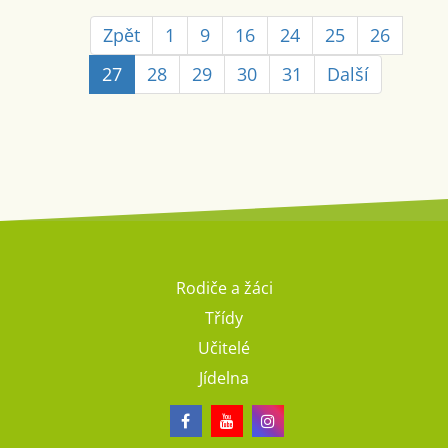
Zpět
1
9
16
24
25
26
27
28
29
30
31
Další
Rodiče a žáci
Třídy
Učitelé
Jídelna