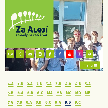
menu
1.A
1.B
2.A
2.B
3.A
3.B
4.A
4.B
5.A
5.B
6.A
6.B
6.C
MA
MB
MC
MD
ME
7.A
7.B
8.A
8.B
8.C
9.A
9.B
9.C