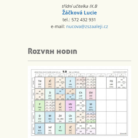
třídní učitelka IX.B
Žáčková Lucie
tel.: 572 432 931
e-mail:
nucova@zszaaleji.cz
Rozvrh hodin