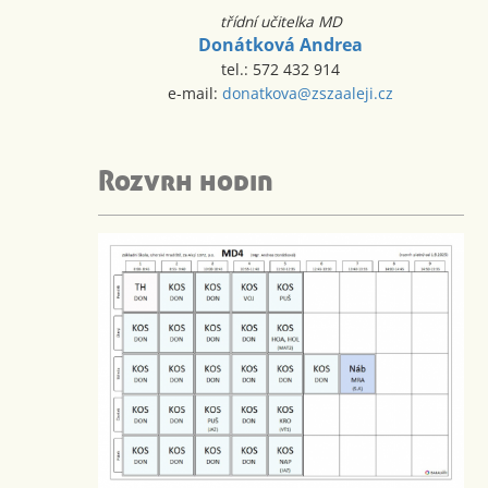
třídní učitelka MD
Donátková Andrea
tel.: 572 432 914
e-mail:
donatkova@zszaaleji.cz
Rozvrh hodin