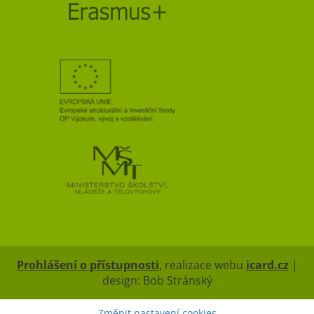
Prohlášení o přístupnosti
, realizace webu
icard.cz
|
design: Bob Stránský
Změnit nastavení cookies