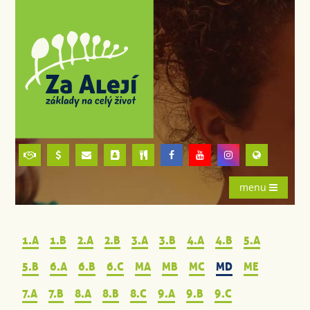
menu
1.A
1.B
2.A
2.B
3.A
3.B
4.A
4.B
5.A
5.B
6.A
6.B
6.C
MA
MB
MC
MD
ME
7.A
7.B
8.A
8.B
8.C
9.A
9.B
9.C