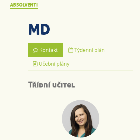
ABSOLVENTI
MD
Kontakt
Týdenní plán
Učební plány
Třídní učitel