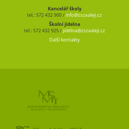
Kancelář školy
tel.: 572 432 900 /
info@zszaaleji.cz
Školní jídelna
tel.: 572 432 925 /
jidelna@zszaaleji.cz
Další kontakty