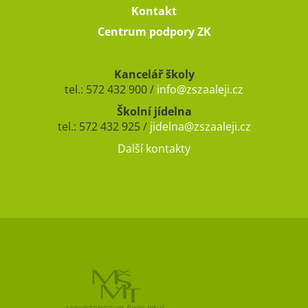
Kontakt
Centrum podpory ZK
Kancelář školy
tel.: 572 432 900 /
info@zszaaleji.cz
Školní jídelna
tel.: 572 432 925 /
jidelna@zszaaleji.cz
Další kontakty