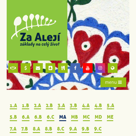
menu
1.A
1.B
2.A
2.B
3.A
3.B
4.A
4.B
5.A
5.B
6.A
6.B
6.C
MA
MB
MC
MD
ME
7.A
7.B
8.A
8.B
8.C
9.A
9.B
9.C