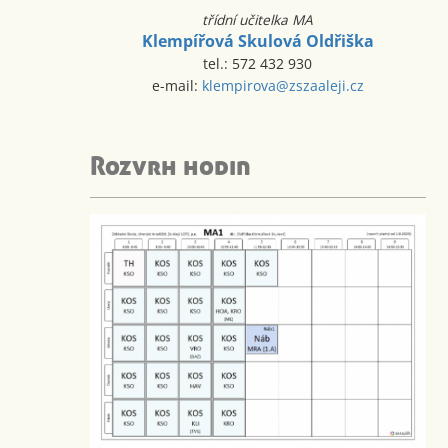
třídní učitelka MA
Klempířová Skulová Oldřiška
tel.: 572 432 930
e-mail:
klempirova@zszaaleji.cz
Rozvrh hodin