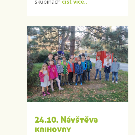
skupinách
číst více..
24.10. Návštěva
knihovny