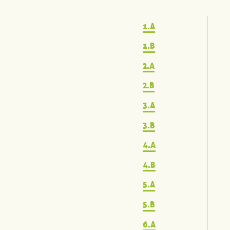
1.A
1.B
2.A
2.B
3.A
3.B
4.A
4.B
5.A
5.B
6.A