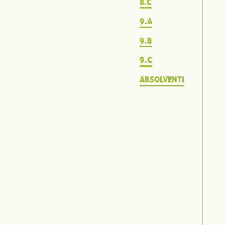
8.C
9.A
9.B
9.C
ABSOLVENTI