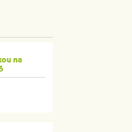
kou na
6