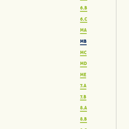
6.B
6.C
MA
MB
MC
MD
ME
7.A
7.B
8.A
8.B