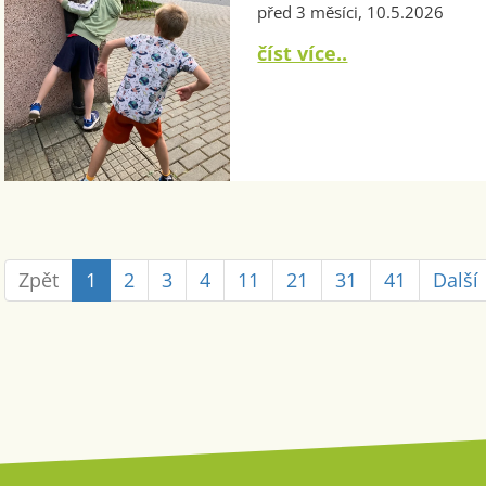
před 3 měsíci, 10.5.2026
číst více..
Zpět
1
2
3
4
11
21
31
41
Další