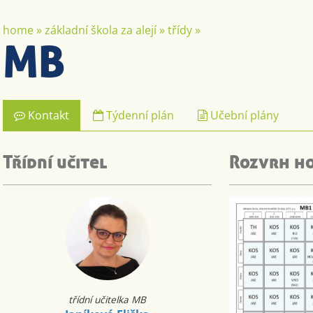
home
»
základní škola za alejí
»
třídy
»
MB
Kontakt
Týdenní plán
Učební plány
Třídní učitel
Rozvrh h
třídní učitelka MB