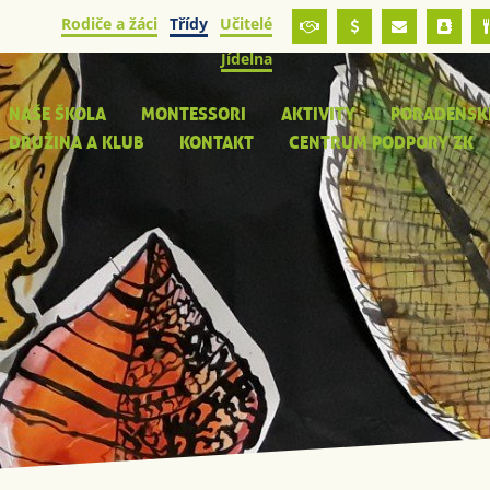
Rodiče a žáci
Třídy
Učitelé
Jídelna
NAŠE ŠKOLA
MONTESSORI
AKTIVITY
PORADENSK
DRUŽINA A KLUB
KONTAKT
CENTRUM PODPORY ZK