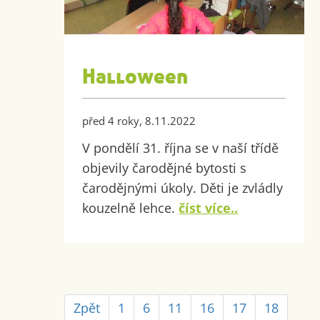
Halloween
před 4 roky, 8.11.2022
V pondělí 31. října se v naší třídě
objevily čarodějné bytosti s
čarodějnými úkoly. Děti je zvládly
kouzelně lehce.
číst více..
Zpět
1
6
11
16
17
18