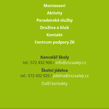
Montessori
Aktivity
Poradenské služby
Družina a klub
Kontakt
Centrum podpory ZK
Kancelář školy
tel.: 572 432 900 /
info@zszaaleji.cz
Školní jídelna
tel.: 572 432 925 /
jidelna@zszaaleji.cz
Další kontakty