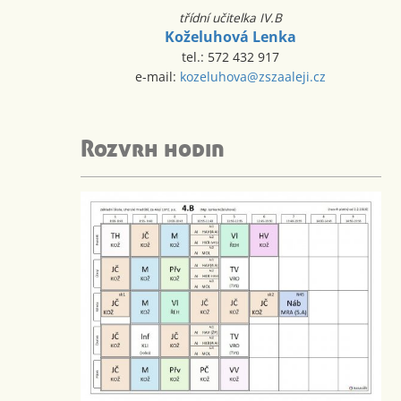
třídní učitelka IV.B
Koželuhová Lenka
tel.: 572 432 917
e-mail:
kozeluhova@zszaaleji.cz
Rozvrh hodin