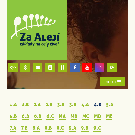
menu
1.A
1.B
2.A
2.B
3.A
3.B
4.A
4.B
5.A
5.B
6.A
6.B
6.C
MA
MB
MC
MD
ME
7.A
7.B
8.A
8.B
8.C
9.A
9.B
9.C