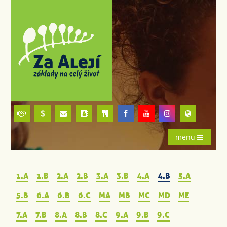
menu
1.A
1.B
2.A
2.B
3.A
3.B
4.A
4.B
5.A
5.B
6.A
6.B
6.C
MA
MB
MC
MD
ME
7.A
7.B
8.A
8.B
8.C
9.A
9.B
9.C