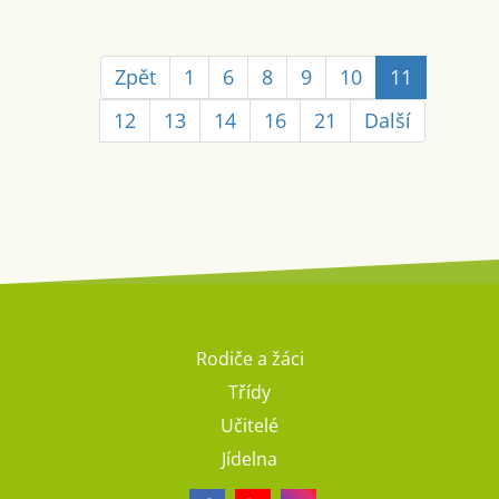
Zpět
1
6
8
9
10
11
12
13
14
16
21
Další
Rodiče a žáci
Třídy
Učitelé
Jídelna