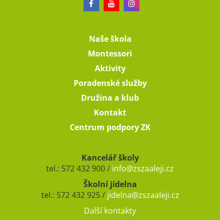
Naše škola
Montessori
Aktivity
Poradenské služby
Družina a klub
Kontakt
Centrum podpory ZK
Kancelář školy
tel.: 572 432 900 /
info@zszaaleji.cz
Školní jídelna
tel.: 572 432 925 /
jidelna@zszaaleji.cz
Další kontakty