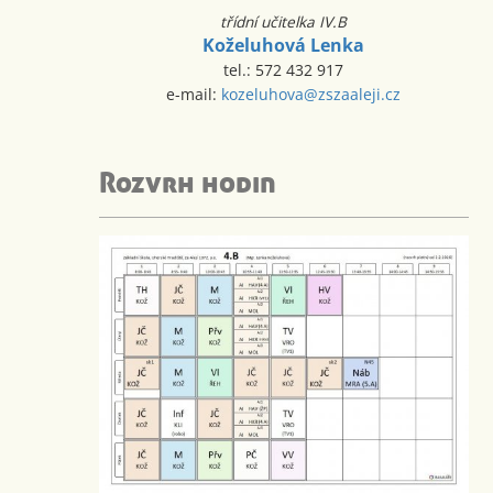
třídní učitelka IV.B
Koželuhová Lenka
tel.: 572 432 917
e-mail:
kozeluhova@zszaaleji.cz
Rozvrh hodin