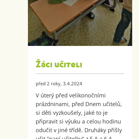
Žáci učiteli
před 2 roky, 3.4.2024
V úterý před velikonočními
prázdninami, před Dnem učitelů,
si děti vyzkoušely, jaké to je
připravit si výuku a celou hodinu
odučit v jiné třídě. Druháky přišly
učit "paní učitelky" z 5.A a 6.A.