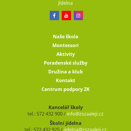
Jídelna
Naše škola
Montessori
Aktivity
Poradenské služby
Družina a klub
Kontakt
Centrum podpory ZK
Kancelář školy
tel.: 572 432 900 /
info@zszaaleji.cz
Školní jídelna
tel.: 572 432 925 /
jidelna@zszaaleji.cz