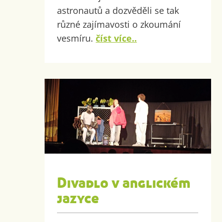
astronautů a dozvěděli se tak
různé zajímavosti o zkoumání
vesmíru.
číst více..
Divadlo v anglickém
jazyce