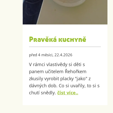
Pravěká kuchyně
před 4 měsíci, 22.4.2026
V rámci vlastivědy si děti s
panem učitelem Řehořkem
zkusily vyrobit placky "jako" z
dávných dob. Co si uvařily, to si s
chutí snědly.
číst více..