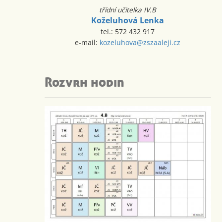
třídní učitelka IV.B
Koželuhová Lenka
tel.: 572 432 917
e-mail:
kozeluhova@zszaaleji.cz
Rozvrh hodin