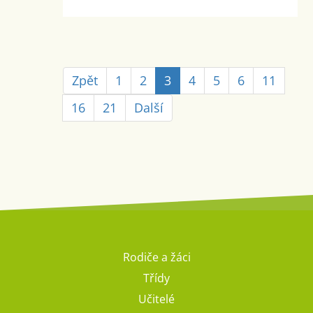
Zpět
1
2
3
4
5
6
11
16
21
Další
Rodiče a žáci
Třídy
Učitelé