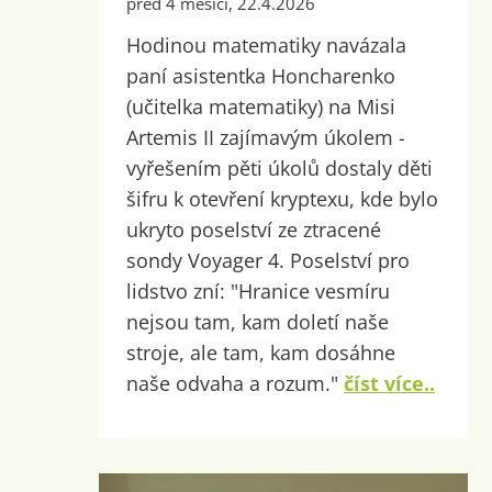
před 4 měsíci, 22.4.2026
Hodinou matematiky navázala
paní asistentka Honcharenko
(učitelka matematiky) na Misi
Artemis II zajímavým úkolem -
vyřešením pěti úkolů dostaly děti
šifru k otevření kryptexu, kde bylo
ukryto poselství ze ztracené
sondy Voyager 4. Poselství pro
lidstvo zní: "Hranice vesmíru
nejsou tam, kam doletí naše
stroje, ale tam, kam dosáhne
naše odvaha a rozum."
číst více..