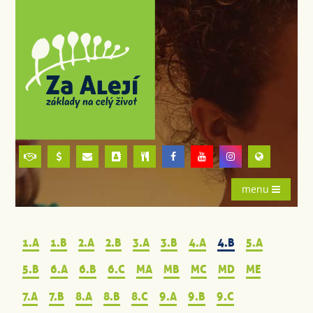
menu
1.A
1.B
2.A
2.B
3.A
3.B
4.A
4.B
5.A
5.B
6.A
6.B
6.C
MA
MB
MC
MD
ME
7.A
7.B
8.A
8.B
8.C
9.A
9.B
9.C